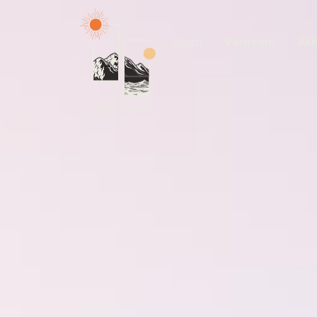
Hjem
Våre rom
Akt